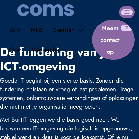
Neem
Zorg
MKB
Diensten
contact
De fundering van jouw
Over
Werken bij
op
ICT-omgeving
Goede IT begint bij een sterke basis. Zonder die
fundering ontstaan er vroeg of laat problemen. Trage
systemen, onbetrouwbare verbindingen of oplossingen
die niet met je organisatie meegroeien.
Met BuiltIT leggen we die basis goed neer. We
bouwen een IT-omgeving die logisch is opgebouwd,
stabiel werkt en klaar is voor de toekomst. Of je nu