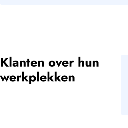
Klanten over hun
werkplekken
elijkheden op het
"Wij werken met veel 
persoonlijke betrokk
Koert Gobbens – Rae