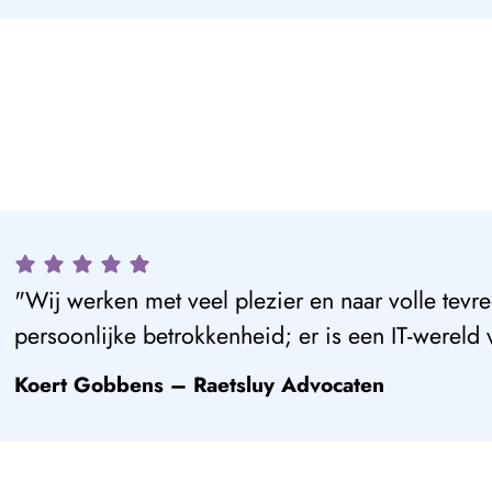
plezier en naar volle tevredenheid samen. Snelle
enheid; er is een IT-wereld voor ons opengegaan!
tsluy Advocaten